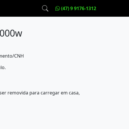
(47) 9 9176-1312
 1000w
amento/CNH
lo.
 ser removida para carregar em casa,