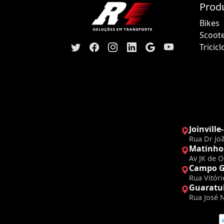
Prod
Bikes
Scoot
Tricicl
Joinville
Rua Dr Joã
Matinho
Av JK de O
Campo G
Rua Vitór
Guaratu
Rua José 